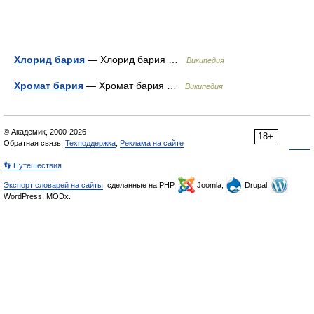
Хлорид бария
— Хлорид бария …
Википедия
Хромат бария
— Хромат бария …
Википедия
© Академик, 2000-2026
18+
Обратная связь:
Техподдержка
,
Реклама на сайте
👣 Путешествия
Экспорт словарей на сайты
, сделанные на PHP,
Joomla,
Drupal,
WordPress, MODx.