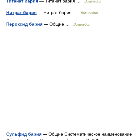
Титанат бария
— Титанат бария …
Википедия
Нитрат бария
— Нитрат бария …
Википедия
Пероксид бария
— Общие …
Википедия
Сульфид бария
— Общие Систематическое наименование