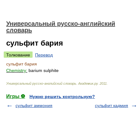
Универсальный русско-английский
словарь
сульфит бария
Толкование
Перевод
сульфит бария
Chemistry:
barium sulphite
Универсальный русско-английский словарь
.
Академик.ру
.
2011
.
Игры ⚽
Нужно решить контрольную?
сульфит аммония
сульфит кадмия